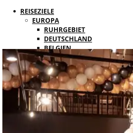
REISEZIELE
EUROPA
RUHRGEBIET
DEUTSCHLAND
BELGIEN
REISEZIELE
DÄNEMARK
EUROPA
FINNLAND
RUHRGEBIET
FRANKREICH
DEUTSCHLAND
IRLAND
BELGIEN
ITALIEN
DÄNEMARK
LUXEMBURG
FINNLAND
MALTA
FRANKREICH
NIEDERLANDE
IRLAND
ÖSTERREICH