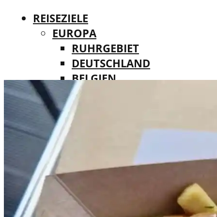
REISEZIELE
EUROPA
RUHRGEBIET
DEUTSCHLAND
BELGIEN
REISEZIELE
DÄNEMARK
EUROPA
FINNLAND
RUHRGEBIET
FRANKREICH
DEUTSCHLAND
IRLAND
BELGIEN
ITALIEN
DÄNEMARK
LUXEMBURG
FINNLAND
MALTA
FRANKREICH
NIEDERLANDE
IRLAND
ÖSTERREICH