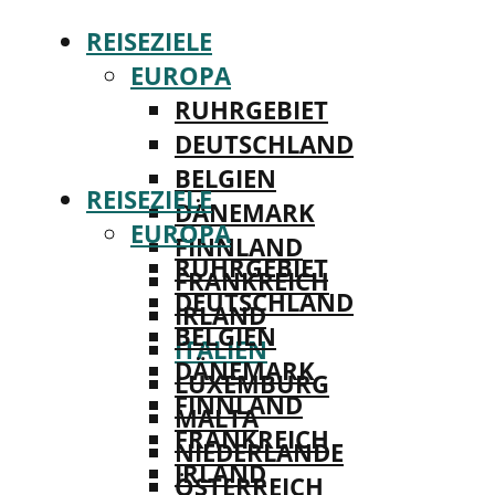
REISEZIELE
EUROPA
RUHRGEBIET
DEUTSCHLAND
BELGIEN
REISEZIELE
DÄNEMARK
EUROPA
FINNLAND
RUHRGEBIET
FRANKREICH
DEUTSCHLAND
IRLAND
BELGIEN
ITALIEN
DÄNEMARK
LUXEMBURG
FINNLAND
MALTA
FRANKREICH
NIEDERLANDE
IRLAND
ÖSTERREICH