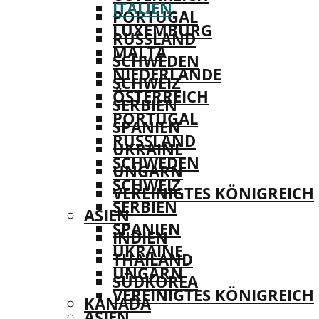
ITALIEN
PORTUGAL
LUXEMBURG
RUSSLAND
MALTA
SCHWEDEN
NIEDERLANDE
SCHWEIZ
ÖSTERREICH
SERBIEN
PORTUGAL
SPANIEN
RUSSLAND
UKRAINE
SCHWEDEN
UNGARN
SCHWEIZ
VEREINIGTES KÖNIGREICH
SERBIEN
ASIEN
SPANIEN
INDIEN
UKRAINE
THAILAND
UNGARN
SÜDKOREA
VEREINIGTES KÖNIGREICH
KANADA
ASIEN