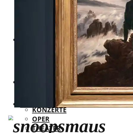
KANADA
ASIEN
DUBAI
INDIEN
MAROKKO
THAILAND
BRASILIEN
SÜDKOREA
KUNST & KULTUR
KANADA
AUSSTELLUNGEN
DUBAI
FOTOAUSSTELLUNGEN
MAROKKO
KONZERTE
BRASILIEN
OPER
KUNST & KULTUR
THEATER
AUSSTELLUNGEN
STREET ART
FOTOAUSSTELLUNGEN
% ANGEBOTE
KONZERTE
OPER
THEATER