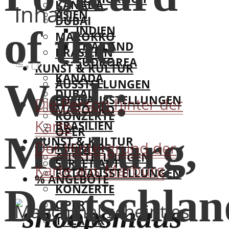
KANADA
Inhalt
ASIEN
DUBAI
INDIEN
of the
MAROKKO
THAILAND
BRASILIEN
SÜDKOREA
KUNST & KULTUR
KANADA
Week:
AUSSTELLUNGEN
DUBAI
FOTOAUSSTELLUNGEN
Die Person hinter der
MAROKKO
KONZERTE
Karte
BRASILIEN
OPER
Marburg,
KUNST & KULTUR
Der Hintergrund der
THEATER
AUSSTELLUNGEN
STREET ART
Karte aus Marburg
FOTOAUSSTELLUNGEN
% ANGEBOTE
Deutschlan
KONZERTE
OPER
Manchmal scheint es,
THEATER