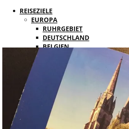
REISEZIELE
EUROPA
RUHRGEBIET
DEUTSCHLAND
BELGIEN
REISEZIELE
DÄNEMARK
EUROPA
FINNLAND
RUHRGEBIET
FRANKREICH
DEUTSCHLAND
IRLAND
BELGIEN
ITALIEN
DÄNEMARK
LUXEMBURG
FINNLAND
MALTA
FRANKREICH
NIEDERLANDE
IRLAND
ÖSTERREICH