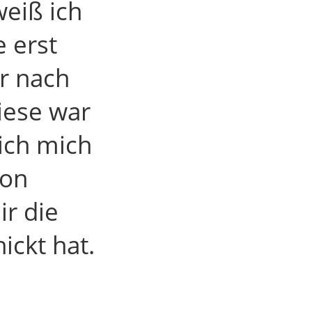
weiß ich
e erst
r nach
iese war
ich mich
von
ir die
ickt hat.