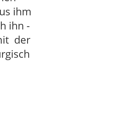
aus ihm
h ihn -
mit der
rgisch