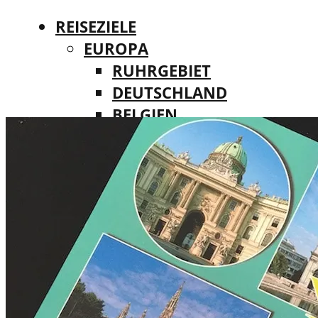
REISEZIELE
EUROPA
RUHRGEBIET
DEUTSCHLAND
BELGIEN
REISEZIELE
DÄNEMARK
EUROPA
FINNLAND
RUHRGEBIET
FRANKREICH
DEUTSCHLAND
IRLAND
BELGIEN
ITALIEN
DÄNEMARK
LUXEMBURG
FINNLAND
MALTA
FRANKREICH
NIEDERLANDE
IRLAND
ÖSTERREICH