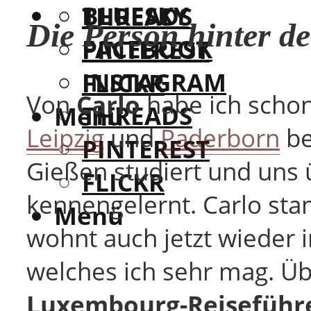
BLUESKY
THREADS
Die Person hinter de
FACEBOOK
PINTEREST
INSTAGRAM
FLICKR
Von
Carlo
habe ich schon
THREADS
Menü
Leipzig
und
Paderborn
be
PINTEREST
Gießen studiert und uns 
FLICKR
kennengelernt. Carlo st
Menü
wohnt auch jetzt wieder 
welches ich sehr mag. Übr
Luxembourg-Reiseführ