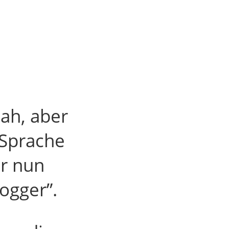
nah, aber
 Sprache
ir nun
ogger”.