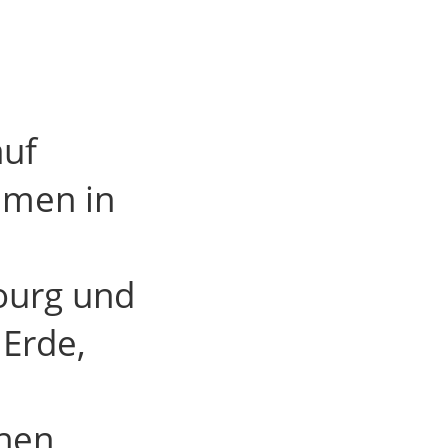
auf
men in
ourg und
 Erde,
chen