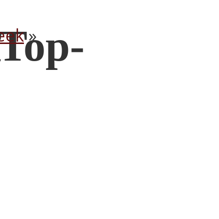
 Top-
eek
»
-