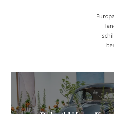
Europa
lan
schi
be