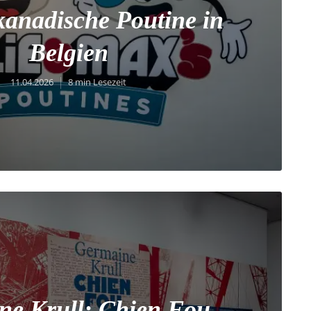
kanadische Poutine in
Belgien
11.04.2026
8 min Lesezeit
ne Krull: Chien Fou,