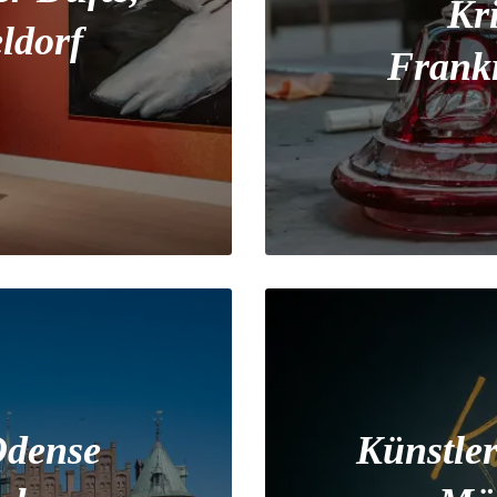
Kr
ldorf
Frankr
Odense
Künstle