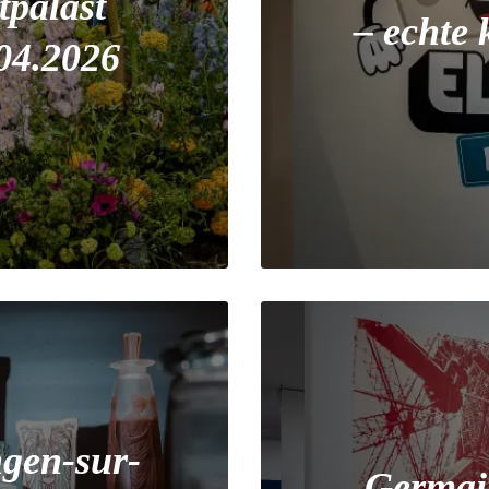
tpalast
– echte 
.04.2026
gen-sur-
Germai