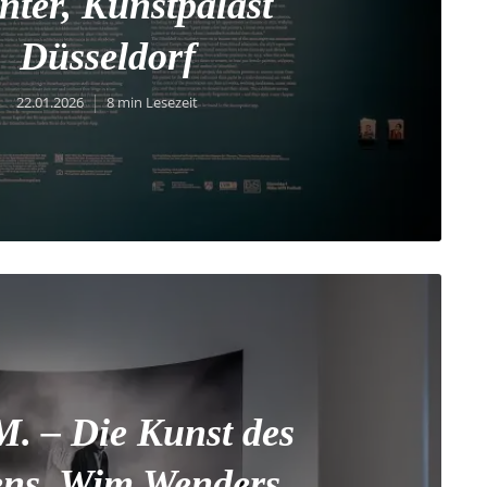
ter, Kunstpalast
Düsseldorf
22.01.2026
8 min Lesezeit
M. – Die Kunst des
ns, Wim Wenders,