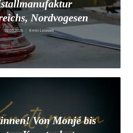
istallmanufaktur
eichs, Nordvogesen
02.03.2026
8 min Lesezeit
rinnen! Von Monjé bis