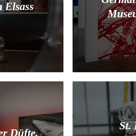
 Elsass
Museu
St.
r Düfte,