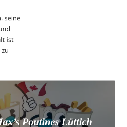
, seine
 und
t ist
 zu
ax’s Poutines Lüttich