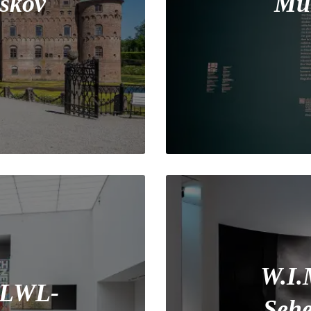
skov
Mün
W.I.
, LWL-
Sehe