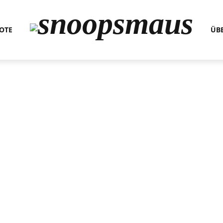
OTE
ÜB