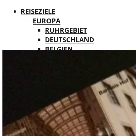
REISEZIELE
EUROPA
RUHRGEBIET
DEUTSCHLAND
BELGIEN
REISEZIELE
DÄNEMARK
EUROPA
FINNLAND
RUHRGEBIET
FRANKREICH
DEUTSCHLAND
IRLAND
BELGIEN
ITALIEN
DÄNEMARK
LUXEMBURG
FINNLAND
MALTA
FRANKREICH
NIEDERLANDE
IRLAND
ÖSTERREICH