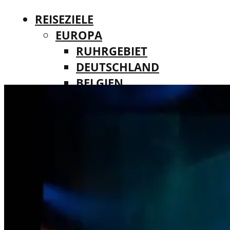
REISEZIELE
EUROPA
RUHRGEBIET
DEUTSCHLAND
BELGIEN
REISEZIELE
DÄNEMARK
EUROPA
FINNLAND
RUHRGEBIET
FRANKREICH
DEUTSCHLAND
IRLAND
BELGIEN
ITALIEN
DÄNEMARK
LUXEMBURG
FINNLAND
MALTA
FRANKREICH
NIEDERLANDE
IRLAND
ÖSTERREICH