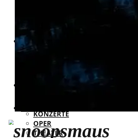
KANADA
ASIEN
DUBAI
INDIEN
MAROKKO
THAILAND
BRASILIEN
SÜDKOREA
KUNST & KULTUR
KANADA
AUSSTELLUNGEN
DUBAI
FOTOAUSSTELLUNGEN
MAROKKO
KONZERTE
BRASILIEN
OPER
KUNST & KULTUR
THEATER
AUSSTELLUNGEN
STREET ART
FOTOAUSSTELLUNGEN
% ANGEBOTE
KONZERTE
OPER
THEATER