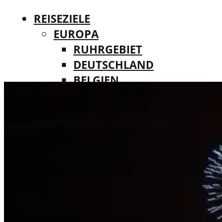
REISEZIELE
EUROPA
RUHRGEBIET
DEUTSCHLAND
BELGIEN
REISEZIELE
DÄNEMARK
EUROPA
FINNLAND
RUHRGEBIET
FRANKREICH
DEUTSCHLAND
IRLAND
BELGIEN
ITALIEN
DÄNEMARK
LUXEMBURG
FINNLAND
MALTA
FRANKREICH
NIEDERLANDE
IRLAND
ÖSTERREICH