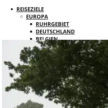
REISEZIELE
EUROPA
RUHRGEBIET
DEUTSCHLAND
BELGIEN
REISEZIELE
DÄNEMARK
EUROPA
FINNLAND
RUHRGEBIET
FRANKREICH
DEUTSCHLAND
IRLAND
BELGIEN
ITALIEN
DÄNEMARK
LUXEMBURG
FINNLAND
MALTA
FRANKREICH
NIEDERLANDE
IRLAND
ÖSTERREICH