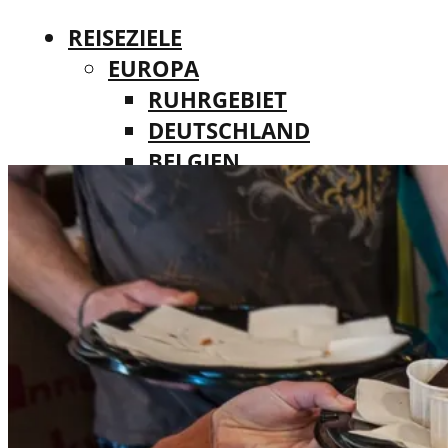
REISEZIELE
EUROPA
RUHRGEBIET
DEUTSCHLAND
BELGIEN
REISEZIELE
DÄNEMARK
EUROPA
FINNLAND
RUHRGEBIET
FRANKREICH
DEUTSCHLAND
IRLAND
BELGIEN
ITALIEN
DÄNEMARK
LUXEMBURG
FINNLAND
MALTA
FRANKREICH
NIEDERLANDE
IRLAND
ÖSTERREICH