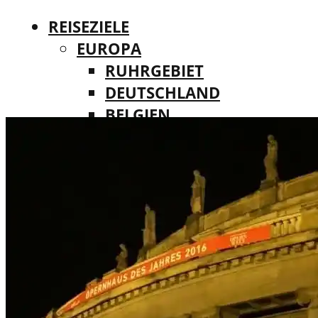
REISEZIELE
EUROPA
RUHRGEBIET
DEUTSCHLAND
BELGIEN
REISEZIELE
DÄNEMARK
EUROPA
FINNLAND
RUHRGEBIET
FRANKREICH
DEUTSCHLAND
IRLAND
BELGIEN
ITALIEN
DÄNEMARK
LUXEMBURG
FINNLAND
MALTA
FRANKREICH
NIEDERLANDE
IRLAND
ÖSTERREICH