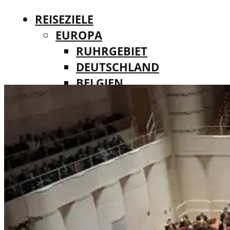
REISEZIELE
EUROPA
RUHRGEBIET
DEUTSCHLAND
BELGIEN
REISEZIELE
DÄNEMARK
EUROPA
FINNLAND
RUHRGEBIET
FRANKREICH
DEUTSCHLAND
IRLAND
BELGIEN
ITALIEN
DÄNEMARK
LUXEMBURG
FINNLAND
MALTA
FRANKREICH
NIEDERLANDE
IRLAND
ÖSTERREICH