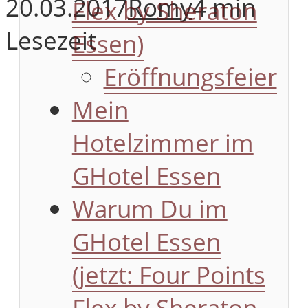
20.03.2017
Romy
4 min
Flex by Sheraton
Lesezeit
Essen)
Eröffnungsfeier
Mein
Hotelzimmer im
GHotel Essen
Warum Du im
GHotel Essen
(jetzt: Four Points
Flex by Sheraton