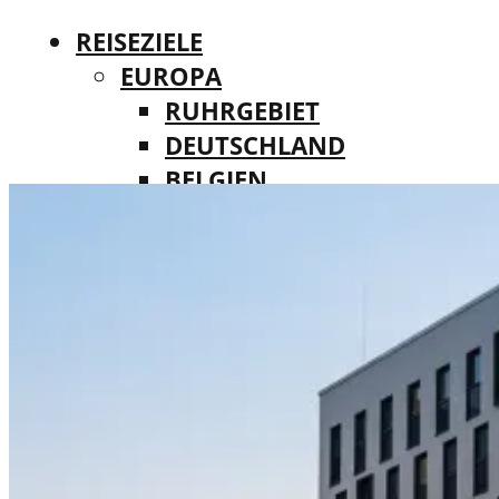
REISEZIELE
EUROPA
RUHRGEBIET
DEUTSCHLAND
BELGIEN
REISEZIELE
DÄNEMARK
EUROPA
FINNLAND
RUHRGEBIET
FRANKREICH
DEUTSCHLAND
IRLAND
BELGIEN
ITALIEN
DÄNEMARK
LUXEMBURG
FINNLAND
MALTA
FRANKREICH
NIEDERLANDE
IRLAND
ÖSTERREICH