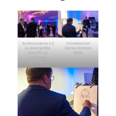
Konferenzräume 1-3
Schnellzeichner
zu einem großen
Sascha mit einem
Raum für die
Motiv
Eröffnung
verschmolzen