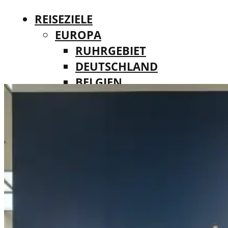
REISEZIELE
EUROPA
RUHRGEBIET
DEUTSCHLAND
BELGIEN
REISEZIELE
DÄNEMARK
EUROPA
FINNLAND
RUHRGEBIET
FRANKREICH
DEUTSCHLAND
IRLAND
BELGIEN
ITALIEN
DÄNEMARK
LUXEMBURG
FINNLAND
MALTA
FRANKREICH
NIEDERLANDE
IRLAND
ÖSTERREICH