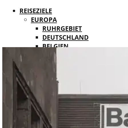
REISEZIELE
EUROPA
RUHRGEBIET
DEUTSCHLAND
BELGIEN
REISEZIELE
DÄNEMARK
EUROPA
FINNLAND
RUHRGEBIET
FRANKREICH
DEUTSCHLAND
IRLAND
BELGIEN
ITALIEN
DÄNEMARK
LUXEMBURG
FINNLAND
MALTA
FRANKREICH
NIEDERLANDE
IRLAND
ÖSTERREICH