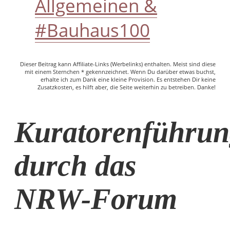
Allgemeinen &
#Bauhaus100
Dieser Beitrag kann Affiliate-Links (Werbelinks) enthalten. Meist sind diese
mit einem Sternchen * gekennzeichnet. Wenn Du darüber etwas buchst,
erhalte ich zum Dank eine kleine Provision. Es entstehen Dir keine
Zusatzkosten, es hilft aber, die Seite weiterhin zu betreiben. Danke!
Kuratorenführun
durch das
NRW-Forum