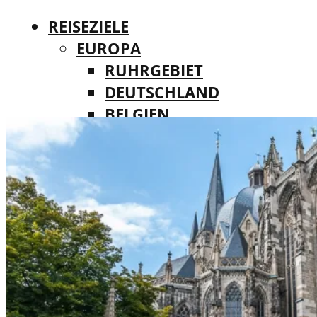
REISEZIELE
EUROPA
RUHRGEBIET
DEUTSCHLAND
BELGIEN
REISEZIELE
DÄNEMARK
EUROPA
FINNLAND
RUHRGEBIET
FRANKREICH
DEUTSCHLAND
IRLAND
BELGIEN
ITALIEN
DÄNEMARK
LUXEMBURG
FINNLAND
MALTA
FRANKREICH
NIEDERLANDE
IRLAND
ÖSTERREICH