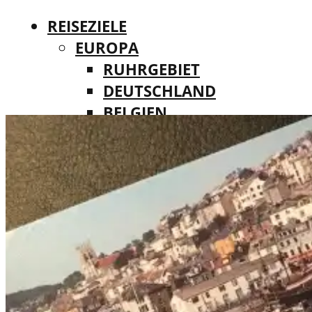
REISEZIELE
EUROPA
RUHRGEBIET
DEUTSCHLAND
BELGIEN
REISEZIELE
DÄNEMARK
EUROPA
FINNLAND
RUHRGEBIET
FRANKREICH
DEUTSCHLAND
IRLAND
BELGIEN
ITALIEN
DÄNEMARK
LUXEMBURG
FINNLAND
MALTA
FRANKREICH
NIEDERLANDE
IRLAND
ÖSTERREICH