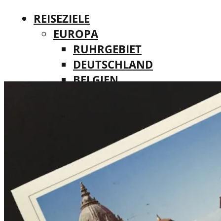
REISEZIELE
EUROPA
RUHRGEBIET
DEUTSCHLAND
BELGIEN
REISEZIELE
DÄNEMARK
EUROPA
FINNLAND
RUHRGEBIET
FRANKREICH
DEUTSCHLAND
IRLAND
BELGIEN
ITALIEN
DÄNEMARK
LUXEMBURG
FINNLAND
MALTA
FRANKREICH
NIEDERLANDE
IRLAND
ÖSTERREICH