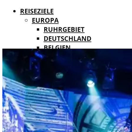
REISEZIELE
EUROPA
RUHRGEBIET
DEUTSCHLAND
BELGIEN
REISEZIELE
DÄNEMARK
EUROPA
FINNLAND
RUHRGEBIET
FRANKREICH
DEUTSCHLAND
IRLAND
BELGIEN
ITALIEN
DÄNEMARK
LUXEMBURG
FINNLAND
MALTA
FRANKREICH
NIEDERLANDE
IRLAND
ÖSTERREICH