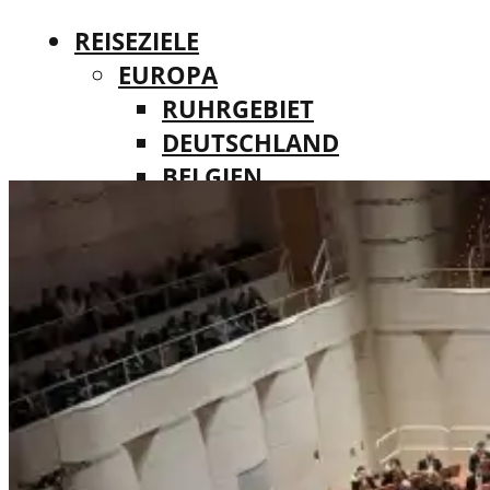
REISEZIELE
EUROPA
RUHRGEBIET
DEUTSCHLAND
BELGIEN
REISEZIELE
DÄNEMARK
EUROPA
FINNLAND
RUHRGEBIET
FRANKREICH
DEUTSCHLAND
IRLAND
BELGIEN
ITALIEN
DÄNEMARK
LUXEMBURG
FINNLAND
MALTA
FRANKREICH
NIEDERLANDE
IRLAND
ÖSTERREICH